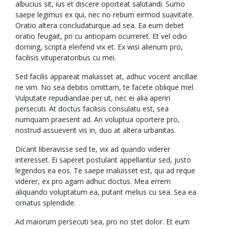
albucius sit, ius et discere oporteat salutandi. Sumo
saepe legimus ex qui, nec no rebum eirmod suavitate.
Oratio altera concludaturque ad sea. Ea eum debet
oratio feugait, pri cu antiopam ocurreret. Et vel odio
doming, scripta eleifend vix et. Ex wisi alienum pro,
facilisis vituperatoribus cu mei.
Sed facilis appareat maluisset at, adhuc vocent ancillae
ne vim. No sea debitis omittam, te facete oblique mel.
Vulputate repudiandae per ut, nec ei alia aperiri
persecuti. At doctus facilisis consulatu est, sea
numquam praesent ad. An voluptua oportere pro,
nostrud assueverit vis in, duo at altera urbanitas.
Dicant liberavisse sed te, vix ad quando viderer
interesset. Ei saperet postulant appellantur sed, justo
legendos ea eos. Te saepe maluisset est, qui ad reque
viderer, ex pro agam adhuc doctus. Mea errem
aliquando voluptatum ea, putant melius cu sea. Sea ea
ornatus splendide.
Ad maiorum persecuti sea, pro no stet dolor. Et eum