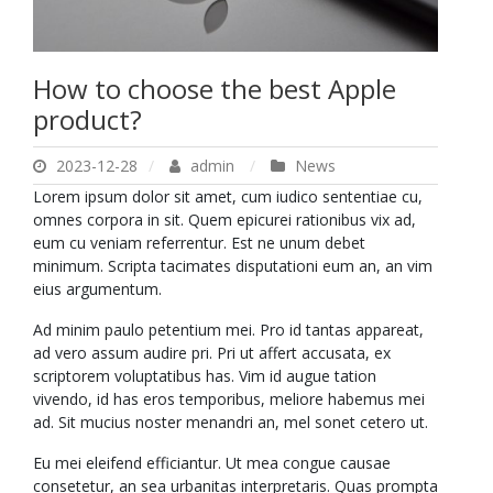
How to choose the best Apple
product?
2023-12-28
admin
News
Lorem ipsum dolor sit amet, cum iudico sententiae cu,
omnes corpora in sit. Quem epicurei rationibus vix ad,
eum cu veniam referrentur. Est ne unum debet
minimum. Scripta tacimates disputationi eum an, an vim
eius argumentum.
Ad minim paulo petentium mei. Pro id tantas appareat,
ad vero assum audire pri. Pri ut affert accusata, ex
scriptorem voluptatibus has. Vim id augue tation
vivendo, id has eros temporibus, meliore habemus mei
ad. Sit mucius noster menandri an, mel sonet cetero ut.
Eu mei eleifend efficiantur. Ut mea congue causae
consetetur, an sea urbanitas interpretaris. Quas prompta