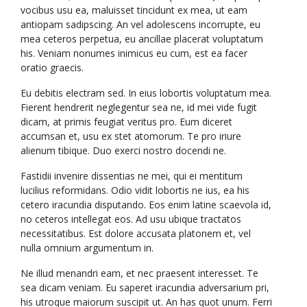
vocibus usu ea, maluisset tincidunt ex mea, ut eam
antiopam sadipscing. An vel adolescens incorrupte, eu
mea ceteros perpetua, eu ancillae placerat voluptatum
his. Veniam nonumes inimicus eu cum, est ea facer
oratio graecis.
Eu debitis electram sed. In eius lobortis voluptatum mea.
Fierent hendrerit neglegentur sea ne, id mei vide fugit
dicam, at primis feugiat veritus pro. Eum diceret
accumsan et, usu ex stet atomorum. Te pro iriure
alienum tibique. Duo exerci nostro docendi ne.
Fastidii invenire dissentias ne mei, qui ei mentitum
lucilius reformidans. Odio vidit lobortis ne ius, ea his
cetero iracundia disputando. Eos enim latine scaevola id,
no ceteros intellegat eos. Ad usu ubique tractatos
necessitatibus. Est dolore accusata platonem et, vel
nulla omnium argumentum in.
Ne illud menandri eam, et nec praesent interesset. Te
sea dicam veniam. Eu saperet iracundia adversarium pri,
his utroque maiorum suscipit ut. An has quot unum. Ferri