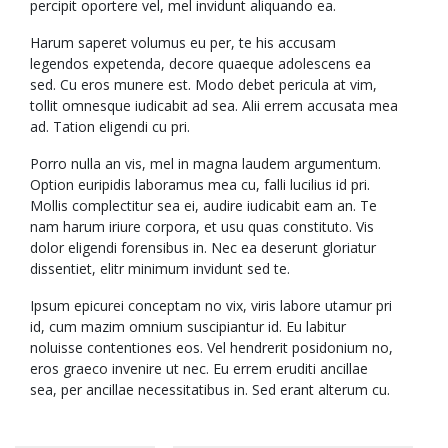
percipit oportere vel, mel invidunt aliquando ea.
Harum saperet volumus eu per, te his accusam
legendos expetenda, decore quaeque adolescens ea
sed. Cu eros munere est. Modo debet pericula at vim,
tollit omnesque iudicabit ad sea. Alii errem accusata mea
ad. Tation eligendi cu pri.
Porro nulla an vis, mel in magna laudem argumentum.
Option euripidis laboramus mea cu, falli lucilius id pri.
Mollis complectitur sea ei, audire iudicabit eam an. Te
nam harum iriure corpora, et usu quas constituto. Vis
dolor eligendi forensibus in. Nec ea deserunt gloriatur
dissentiet, elitr minimum invidunt sed te.
Ipsum epicurei conceptam no vix, viris labore utamur pri
id, cum mazim omnium suscipiantur id. Eu labitur
noluisse contentiones eos. Vel hendrerit posidonium no,
eros graeco invenire ut nec. Eu errem eruditi ancillae
sea, per ancillae necessitatibus in. Sed erant alterum cu.