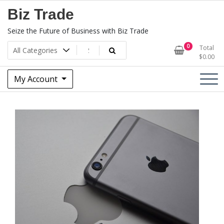
Skip
Biz Trade
to
content
Seize the Future of Business with Biz Trade
0
Total
$
0.00
My Account